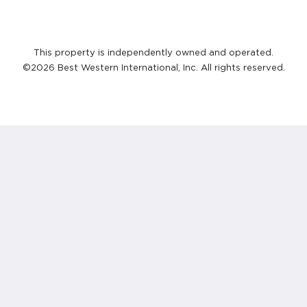
This property is independently owned and operated.
©2026 Best Western International, Inc. All rights reserved.
About
Site Map
BesWestern.com
หน้าหลัก
Best Western
ห้อง
Rewards
สิทธิประโยชน์สำหรับ
Join Our Mailing List
ลูกค้า
Reservation Policy
อาหารและเครื่องดื่ม
Privacy Policy
แกลเลอรี
Cookie Policy
สถานที่ท่องเที่ยว
Non Smoking Policy
สมัครตัวแทนและ
องค์กร
Flickr
ติดต่อเรา